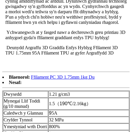
cynnig amddiffyniad ac arddull. Dyluniwch gydrannau technoleg
gwisgadwy sy'n gyfforddus ac yn wydn. Cynhyrchwch gasgedi
a morloi wedi'u teilwra sy'n darparu ffit dibynadwy a hyblyg.
P'un a ydych chi'n hobïwr neu'n weithiwr proffesiynol, bydd y
ffilament hwn yn eich helpu i gyflawni canlyniadau rhagorol.
Ychwanegwch at y fasged nawr a dechreuwch greu printiau 3D
anhygoel gyda'n ffilament graddiant enfys TPU hyblyg!
Deunydd Argraffu 3D Graddfa Enfys Hyblyg Ffilament 3D
TPU 1.75mm 95A Ffilament TPU ar gyfer Argraffydd 3D
Blaenorol:
Ffilament PC 3D 1.75mm 1kg Du
Nesaf:
Dwysedd
1.21 g/cm3
Mynegai Llif Toddi
1.5
（
190
℃
/2.16kg
）
(g/10 munud)
Caledwch y Glannau
9
5A
Cryfder Tynnol
32 MPa
Ymestyniad wrth Dorri
800%