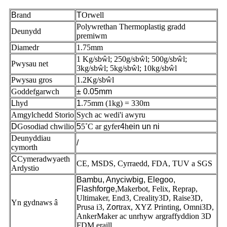
B
rand
T
Orwell
Polywrethan Thermoplastig gradd
Deunydd
premiwm
Diamedr
1.75mm
1 Kg/sbŵl; 250g/sbŵl; 500g/sbŵl;
Pwysau net
3kg/sbŵl; 5kg/sbŵl; 10kg/sbŵl
Pwysau gros
1.2Kg/sbŵl
Goddefgarwch
± 0.05mm
L
hyd
1
.75mm (1kg) = 330m
Amgylchedd Storio
Sych ac wedi'i awyru
D
Gosodiad chwilio
5
5˚C ar gyfer
4
h
ein un ni
Deunyddiau
/
cymorth
C
Cymeradwyaeth
CE, MSDS, Cyrraedd, FDA, TUV a SGS
Ardystio
Bambu, Anyciwbig, Elegoo,
Flashforge,
Makerbot, Felix, Reprap,
Ultimaker, End3, Creality3D, Raise3D,
Yn gydnaws â
Prusa i3, Z
or
trax, XYZ Printing, Omni3D,
AnkerMaker ac unrhyw argraffyddion 3D
FDM eraill