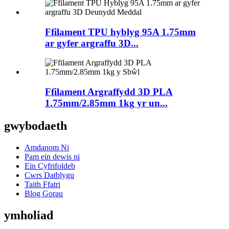
Ffilament TPU hyblyg 95A 1.75mm
ar gyfer argraffu 3D...
Ffilament Argraffydd 3D PLA
1.75mm/2.85mm 1kg yr un...
gwybodaeth
Amdanom Ni
Pam ein dewis ni
Ein Cyfrifoldeb
Cwrs Datblygu
Taith Ffatri
Blog Gorau
ymholiad