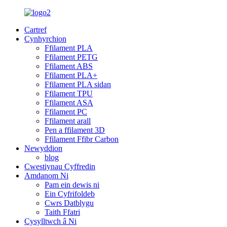
Cartref
Cynhyrchion
Ffilament PLA
Ffilament PETG
Ffilament ABS
Ffilament PLA+
Ffilament PLA sidan
Ffilament TPU
Ffilament ASA
Ffilament PC
Ffilament arall
Pen a ffilament 3D
Ffilament Ffibr Carbon
Newyddion
blog
Cwestiynau Cyffredin
Amdanom Ni
Pam ein dewis ni
Ein Cyfrifoldeb
Cwrs Datblygu
Taith Ffatri
Cysylltwch â Ni