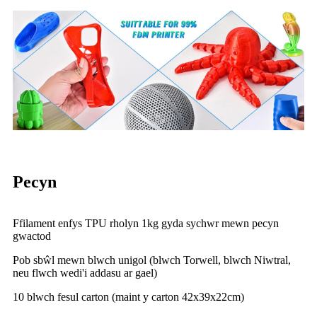
Pecyn
Ffilament enfys TPU rholyn 1kg gyda sychwr mewn pecyn
gwactod
Pob sbŵl mewn blwch unigol (blwch Torwell, blwch Niwtral,
neu flwch wedi'i addasu ar gael)
10 blwch fesul carton (maint y carton 42x39x22cm)