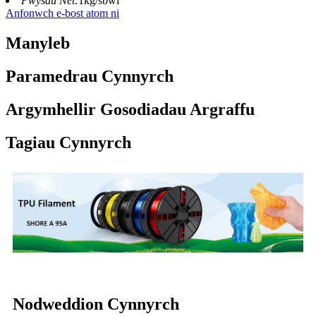
Pwysau Net:
1kg/sbŵl
Anfonwch e-bost atom ni
Manyleb
Paramedrau Cynnyrch
Argymhellir Gosodiadau Argraffu
Tagiau Cynnyrch
Nodweddion Cynnyrch