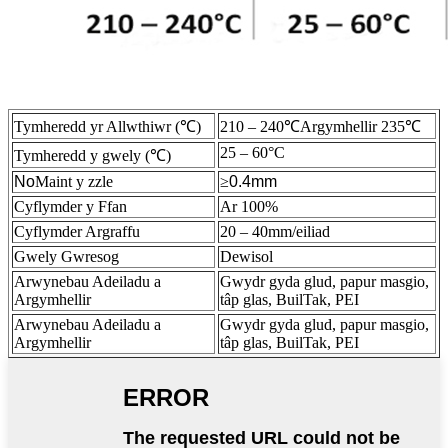
Tymheredd yr Allwthiwr (
℃
)
210 – 240
℃
Argymhellir 235
℃
25 – 60°C
Tymheredd y gwely (
℃
)
No
Maint y zzle
≥
0.4mm
Cyflymder y Ffan
Ar 100%
Cyflymder Argraffu
20 – 40mm/eiliad
Gwely Gwresog
Dewisol
Arwynebau Adeiladu a
Gwydr gyda glud, papur masgio,
Argymhellir
tâp glas, BuilTak, PEI
Arwynebau Adeiladu a
Gwydr gyda glud, papur masgio,
Argymhellir
tâp glas, BuilTak, PEI