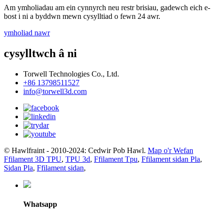
Am ymholiadau am ein cynnyrch neu restr brisiau, gadewch eich e-
bost i ni a byddwn mewn cysylltiad o fewn 24 awr.
ymholiad nawr
cysylltwch â ni
Torwell Technologies Co., Ltd.
+86 13798511527
info@torwell3d.com
© Hawlfraint - 2010-2024: Cedwir Pob Hawl.
Map o'r Wefan
Ffilament 3D TPU
,
TPU 3d
,
Ffilament Tpu
,
Ffilament sidan Pla
,
Sidan Pla
,
Ffilament sidan
,
Whatsapp