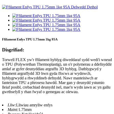
Ffilament Enfys TPU 1.75mm 1kg 95A
Disgrifiad:
Torwell FLEX yw'r ffilament hyblyg diweddaraf sydd wedi'i wneud
o TPU (Polywrethan Thermoplastig), un o'r polymerau a ddefnyddir
amlaf ar gyfer deunyddiau argraffu 3D hyblyg. Datblygwyd y
ffilament argraffydd 3D hwn gyda ffocws ar wydnwch,
hyblygrwydd a rhwyddineb defnydd. Nawr manteisiwch ar
fanteision TPU a phrosesu hawdd. Mae gan y deunydd ystumio
lleiaf posibl, crebachiad deunydd isel, mae'n wydn iawn ac yn gallu
gwrthsefyll y rhan fwyaf o gemegau ac olewau.
Lliw:
Lliwiau amryliw enfys
Maint:
1.75mm