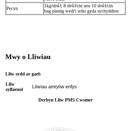
1kg/sbŵl; 8 sbŵl/ctn neu 10 sbŵl/ctn
Pecyn
bag plastig wedi'i selio gyda sychyddion
Mwy o Lliwiau
Lliw sydd ar gael:
Lliw
Lliwiau amryliw enfys
sylfaenol
Derbyn Lliw PMS Cwsmer