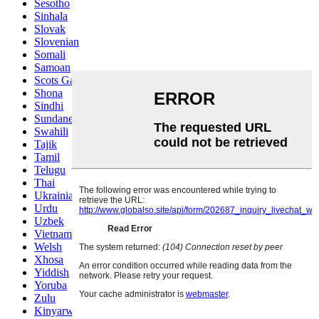
Sesotho
Sinhala
Slovak
Slovenian
Somali
Samoan
Scots Gaelic
Shona
Sindhi
Sundanese
Swahili
Tajik
Tamil
Telugu
Thai
Ukrainian
Urdu
Uzbek
Vietnamese
Welsh
Xhosa
Yiddish
Yoruba
Zulu
Kinyarwanda