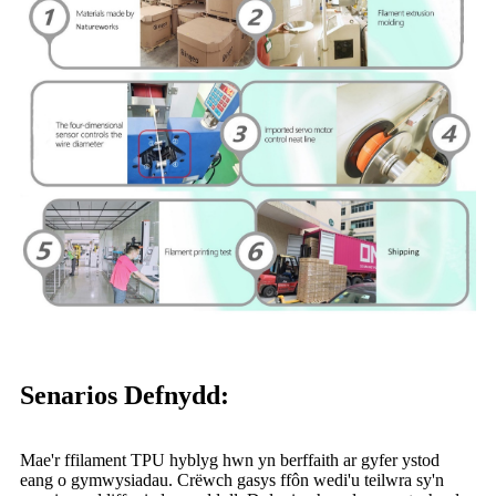
Senarios Defnydd:
Mae'r ffilament TPU hyblyg hwn yn berffaith ar gyfer ystod
eang o gymwysiadau. Crëwch gasys ffôn wedi'u teilwra sy'n