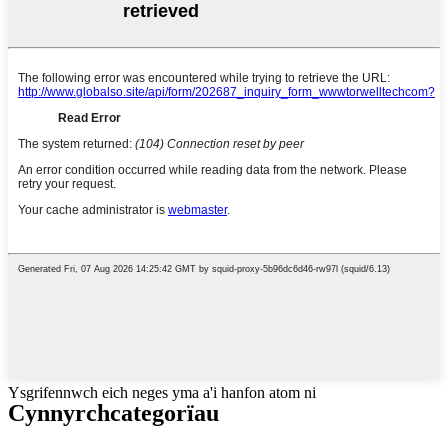
Ysgrifennwch eich neges yma a'i hanfon atom ni
Cynnyrch
categorïau