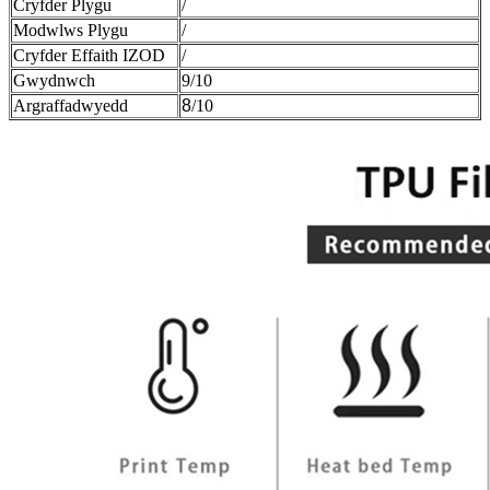
Cryfder Plygu
/
Modwlws Plygu
/
Cryfder Effaith IZOD
/
Gwydnwch
9/10
Argraffadwyedd
8
/10