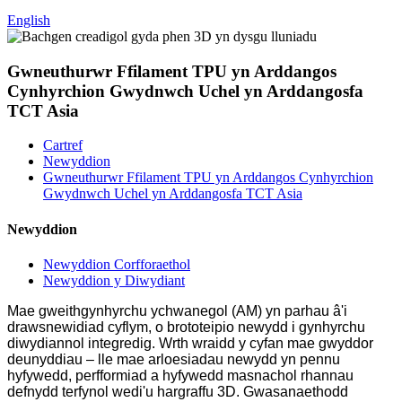
English
Gwneuthurwr Ffilament TPU yn Arddangos
Cynhyrchion Gwydnwch Uchel yn Arddangosfa
TCT Asia
Cartref
Newyddion
Gwneuthurwr Ffilament TPU yn Arddangos Cynhyrchion
Gwydnwch Uchel yn Arddangosfa TCT Asia
Newyddion
Newyddion Corfforaethol
Newyddion y Diwydiant
Mae gweithgynhyrchu ychwanegol (AM) yn parhau â'i
drawsnewidiad cyflym, o brototeipio newydd i gynhyrchu
diwydiannol integredig. Wrth wraidd y cyfan mae gwyddor
deunyddiau – lle mae arloesiadau newydd yn pennu
hyfywedd, perfformiad a hyfywedd masnachol rhannau
defnydd terfynol wedi'u hargraffu 3D. Gwasanaethodd