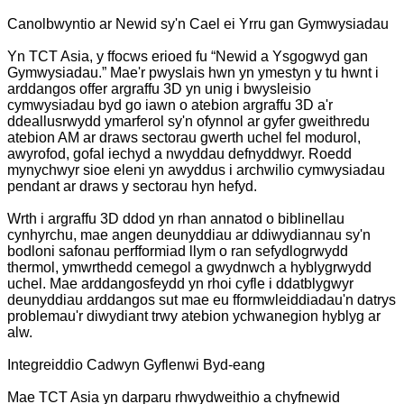
Canolbwyntio ar Newid sy'n Cael ei Yrru gan Gymwysiadau
Yn TCT Asia, y ffocws erioed fu “Newid a Ysgogwyd gan
Gymwysiadau.” Mae'r pwyslais hwn yn ymestyn y tu hwnt i
arddangos offer argraffu 3D yn unig i bwysleisio
cymwysiadau byd go iawn o atebion argraffu 3D a'r
ddeallusrwydd ymarferol sy'n ofynnol ar gyfer gweithredu
atebion AM ar draws sectorau gwerth uchel fel modurol,
awyrofod, gofal iechyd a nwyddau defnyddwyr. Roedd
mynychwyr sioe eleni yn awyddus i archwilio cymwysiadau
pendant ar draws y sectorau hyn hefyd.
Wrth i argraffu 3D ddod yn rhan annatod o biblinellau
cynhyrchu, mae angen deunyddiau ar ddiwydiannau sy'n
bodloni safonau perfformiad llym o ran sefydlogrwydd
thermol, ymwrthedd cemegol a gwydnwch a hyblygrwydd
uchel. Mae arddangosfeydd yn rhoi cyfle i ddatblygwyr
deunyddiau arddangos sut mae eu fformwleiddiadau'n datrys
problemau'r diwydiant trwy atebion ychwanegion hyblyg ar
alw.
Integreiddio Cadwyn Gyflenwi Byd-eang
Mae TCT Asia yn darparu rhwydweithio a chyfnewid