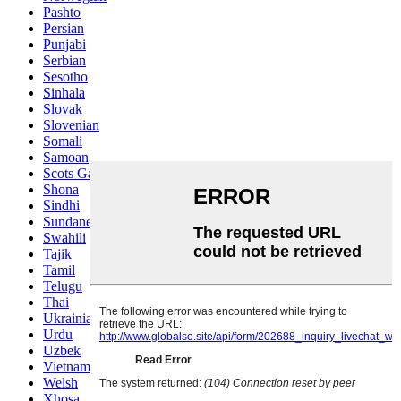
Pashto
Persian
Punjabi
Serbian
Sesotho
Sinhala
Slovak
Slovenian
Somali
Samoan
Scots Gaelic
Shona
Sindhi
Sundanese
Swahili
Tajik
Tamil
Telugu
Thai
Ukrainian
Urdu
Uzbek
Vietnamese
Welsh
Xhosa