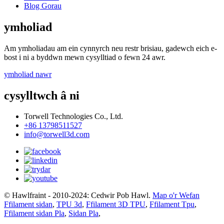
Blog Gorau
ymholiad
Am ymholiadau am ein cynnyrch neu restr brisiau, gadewch eich e-
bost i ni a byddwn mewn cysylltiad o fewn 24 awr.
ymholiad nawr
cysylltwch â ni
Torwell Technologies Co., Ltd.
+86 13798511527
info@torwell3d.com
© Hawlfraint - 2010-2024: Cedwir Pob Hawl.
Map o'r Wefan
Ffilament sidan
,
TPU 3d
,
Ffilament 3D TPU
,
Ffilament Tpu
,
Ffilament sidan Pla
,
Sidan Pla
,