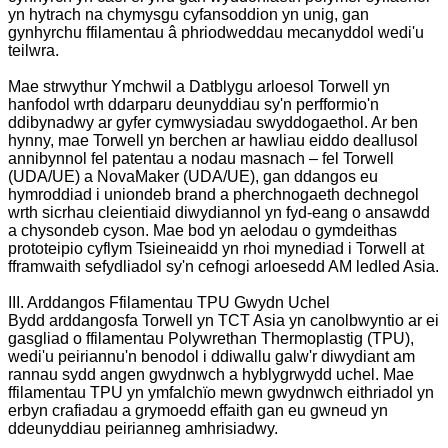
yn hytrach na chymysgu cyfansoddion yn unig, gan
gynhyrchu ffilamentau â phriodweddau mecanyddol wedi'u
teilwra.
Mae strwythur Ymchwil a Datblygu arloesol Torwell yn
hanfodol wrth ddarparu deunyddiau sy'n perfformio'n
ddibynadwy ar gyfer cymwysiadau swyddogaethol. Ar ben
hynny, mae Torwell yn berchen ar hawliau eiddo deallusol
annibynnol fel patentau a nodau masnach – fel Torwell
(UDA/UE) a NovaMaker (UDA/UE), gan ddangos eu
hymroddiad i uniondeb brand a pherchnogaeth dechnegol
wrth sicrhau cleientiaid diwydiannol yn fyd-eang o ansawdd
a chysondeb cyson. Mae bod yn aelodau o gymdeithas
prototeipio cyflym Tsieineaidd yn rhoi mynediad i Torwell at
fframwaith sefydliadol sy'n cefnogi arloesedd AM ledled Asia.
III. Arddangos Ffilamentau TPU Gwydn Uchel
Bydd arddangosfa Torwell yn TCT Asia yn canolbwyntio ar ei
gasgliad o ffilamentau Polywrethan Thermoplastig (TPU),
wedi'u peiriannu'n benodol i ddiwallu galw'r diwydiant am
rannau sydd angen gwydnwch a hyblygrwydd uchel. Mae
ffilamentau TPU yn ymfalchïo mewn gwydnwch eithriadol yn
erbyn crafiadau a grymoedd effaith gan eu gwneud yn
ddeunyddiau peirianneg amhrisiadwy.