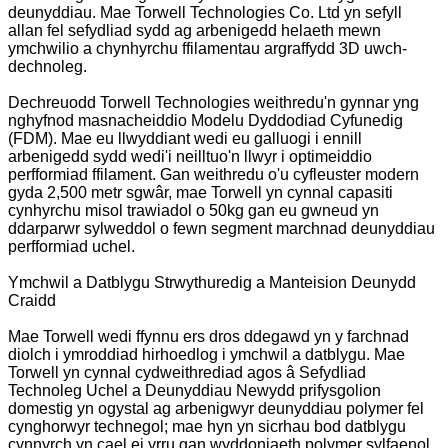
deunyddiau. Mae Torwell Technologies Co. Ltd yn sefyll
allan fel sefydliad sydd ag arbenigedd helaeth mewn
ymchwilio a chynhyrchu ffilamentau argraffydd 3D uwch-
dechnoleg.
Dechreuodd Torwell Technologies weithredu'n gynnar yng
nghyfnod masnacheiddio Modelu Dyddodiad Cyfunedig
(FDM). Mae eu llwyddiant wedi eu galluogi i ennill
arbenigedd sydd wedi'i neilltuo'n llwyr i optimeiddio
perfformiad ffilament. Gan weithredu o'u cyfleuster modern
gyda 2,500 metr sgwâr, mae Torwell yn cynnal capasiti
cynhyrchu misol trawiadol o 50kg gan eu gwneud yn
ddarparwr sylweddol o fewn segment marchnad deunyddiau
perfformiad uchel.
Ymchwil a Datblygu Strwythuredig a Manteision Deunydd
Craidd
Mae Torwell wedi ffynnu ers dros ddegawd yn y farchnad
diolch i ymroddiad hirhoedlog i ymchwil a datblygu. Mae
Torwell yn cynnal cydweithrediad agos â Sefydliad
Technoleg Uchel a Deunyddiau Newydd prifysgolion
domestig yn ogystal ag arbenigwyr deunyddiau polymer fel
cynghorwyr technegol; mae hyn yn sicrhau bod datblygu
cynnyrch yn cael ei yrru gan wyddoniaeth polymer sylfaenol