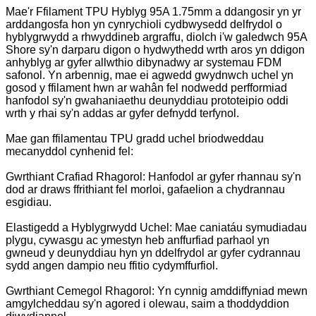
Mae'r Ffilament TPU Hyblyg 95A 1.75mm a ddangosir yn yr
arddangosfa hon yn cynrychioli cydbwysedd delfrydol o
hyblygrwydd a rhwyddineb argraffu, diolch i'w galedwch 95A
Shore sy'n darparu digon o hydwythedd wrth aros yn ddigon
anhyblyg ar gyfer allwthio dibynadwy ar systemau FDM
safonol. Yn arbennig, mae ei agwedd gwydnwch uchel yn
gosod y ffilament hwn ar wahân fel nodwedd perfformiad
hanfodol sy'n gwahaniaethu deunyddiau prototeipio oddi
wrth y rhai sy'n addas ar gyfer defnydd terfynol.
Mae gan ffilamentau TPU gradd uchel briodweddau
mecanyddol cynhenid ​​​​fel:
Gwrthiant Crafiad Rhagorol: Hanfodol ar gyfer rhannau sy'n
dod ar draws ffrithiant fel morloi, gafaelion a chydrannau
esgidiau.
Elastigedd a Hyblygrwydd Uchel: Mae caniatáu symudiadau
plygu, cywasgu ac ymestyn heb anffurfiad parhaol yn
gwneud y deunyddiau hyn yn ddelfrydol ar gyfer cydrannau
sydd angen dampio neu ffitio cydymffurfiol.
Gwrthiant Cemegol Rhagorol: Yn cynnig amddiffyniad mewn
amgylcheddau sy'n agored i olewau, saim a thoddyddion