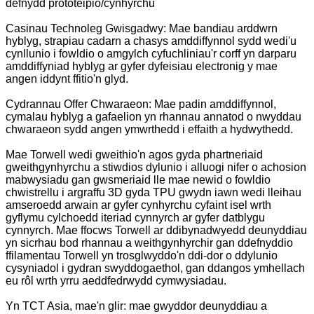
defnydd prototeipio/cynhyrchu
Casinau Technoleg Gwisgadwy: Mae bandiau arddwrn
hyblyg, strapiau cadarn a chasys amddiffynnol sydd wedi'u
cynllunio i fowldio o amgylch cyfuchliniau'r corff yn darparu
amddiffyniad hyblyg ar gyfer dyfeisiau electronig y mae
angen iddynt ffitio'n glyd.
Cydrannau Offer Chwaraeon: Mae padin amddiffynnol,
cymalau hyblyg a gafaelion yn rhannau annatod o nwyddau
chwaraeon sydd angen ymwrthedd i effaith a hydwythedd.
Mae Torwell wedi gweithio'n agos gyda phartneriaid
gweithgynhyrchu a stiwdios dylunio i alluogi nifer o achosion
mabwysiadu gan gwsmeriaid lle mae newid o fowldio
chwistrellu i argraffu 3D gyda TPU gwydn iawn wedi lleihau
amseroedd arwain ar gyfer cynhyrchu cyfaint isel wrth
gyflymu cylchoedd iteriad cynnyrch ar gyfer datblygu
cynnyrch. Mae ffocws Torwell ar ddibynadwyedd deunyddiau
yn sicrhau bod rhannau a weithgynhyrchir gan ddefnyddio
ffilamentau Torwell yn trosglwyddo'n ddi-dor o ddylunio
cysyniadol i gydran swyddogaethol, gan ddangos ymhellach
eu rôl wrth yrru aeddfedrwydd cymwysiadau.
Yn TCT Asia, mae'n glir: mae gwyddor deunyddiau a