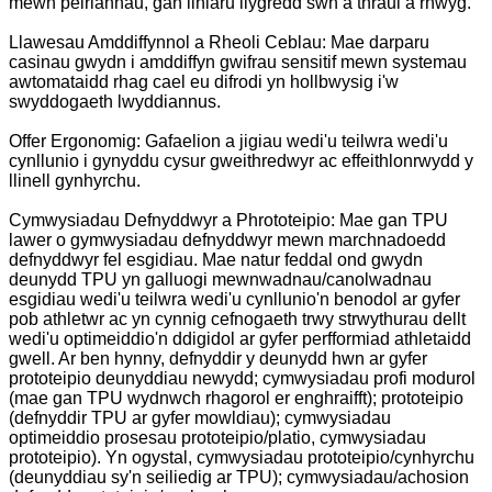
mewn peiriannau, gan liniaru llygredd sŵn a thraul a rhwyg.
Llawesau Amddiffynnol a Rheoli Ceblau: Mae darparu
casinau gwydn i amddiffyn gwifrau sensitif mewn systemau
awtomataidd rhag cael eu difrodi yn hollbwysig i'w
swyddogaeth lwyddiannus.
Offer Ergonomig: Gafaelion a jigiau wedi'u teilwra wedi'u
cynllunio i gynyddu cysur gweithredwyr ac effeithlonrwydd y
llinell gynhyrchu.
Cymwysiadau Defnyddwyr a Phrototeipio: Mae gan TPU
lawer o gymwysiadau defnyddwyr mewn marchnadoedd
defnyddwyr fel esgidiau. Mae natur feddal ond gwydn
deunydd TPU yn galluogi mewnwadnau/canolwadnau
esgidiau wedi'u teilwra wedi'u cynllunio'n benodol ar gyfer
pob athletwr ac yn cynnig cefnogaeth trwy strwythurau dellt
wedi'u optimeiddio'n ddigidol ar gyfer perfformiad athletaidd
gwell. Ar ben hynny, defnyddir y deunydd hwn ar gyfer
prototeipio deunyddiau newydd; cymwysiadau profi modurol
(mae gan TPU wydnwch rhagorol er enghraifft); prototeipio
(defnyddir TPU ar gyfer mowldiau); cymwysiadau
optimeiddio prosesau prototeipio/platio, cymwysiadau
prototeipio). Yn ogystal, cymwysiadau prototeipio/cynhyrchu
(deunyddiau sy'n seiliedig ar TPU); cymwysiadau/achosion