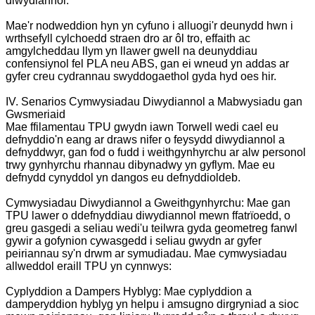
diwydiannol.
Mae'r nodweddion hyn yn cyfuno i alluogi'r deunydd hwn i
wrthsefyll cylchoedd straen dro ar ôl tro, effaith ac
amgylcheddau llym yn llawer gwell na deunyddiau
confensiynol fel PLA neu ABS, gan ei wneud yn addas ar
gyfer creu cydrannau swyddogaethol gyda hyd oes hir.
IV. Senarios Cymwysiadau Diwydiannol a Mabwysiadu gan
Gwsmeriaid
Mae ffilamentau TPU gwydn iawn Torwell wedi cael eu
defnyddio'n eang ar draws nifer o feysydd diwydiannol a
defnyddwyr, gan fod o fudd i weithgynhyrchu ar alw personol
trwy gynhyrchu rhannau dibynadwy yn gyflym. Mae eu
defnydd cynyddol yn dangos eu defnyddioldeb.
Cymwysiadau Diwydiannol a Gweithgynhyrchu: Mae gan
TPU lawer o ddefnyddiau diwydiannol mewn ffatrïoedd, o
greu gasgedi a seliau wedi'u teilwra gyda geometreg fanwl
gywir a gofynion cywasgedd i seliau gwydn ar gyfer
peiriannau sy'n drwm ar symudiadau. Mae cymwysiadau
allweddol eraill TPU yn cynnwys:
Cyplyddion a Dampers Hyblyg: Mae cyplyddion a
damperyddion hyblyg yn helpu i amsugno dirgryniad a sioc