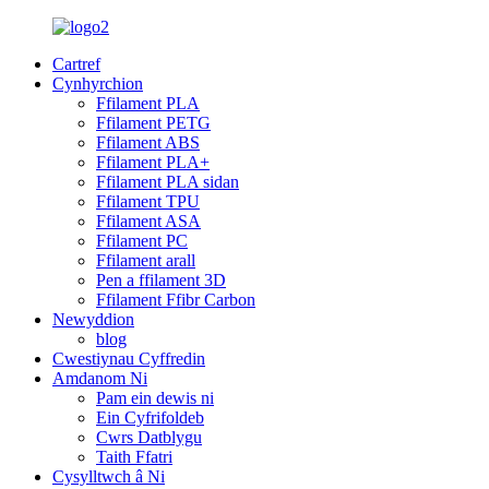
Cartref
Cynhyrchion
Ffilament PLA
Ffilament PETG
Ffilament ABS
Ffilament PLA+
Ffilament PLA sidan
Ffilament TPU
Ffilament ASA
Ffilament PC
Ffilament arall
Pen a ffilament 3D
Ffilament Ffibr Carbon
Newyddion
blog
Cwestiynau Cyffredin
Amdanom Ni
Pam ein dewis ni
Ein Cyfrifoldeb
Cwrs Datblygu
Taith Ffatri
Cysylltwch â Ni