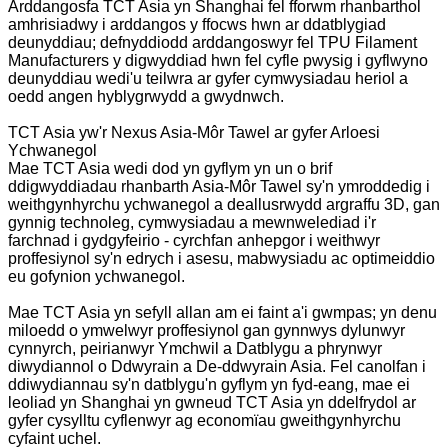
Arddangosfa TCT Asia yn Shanghai fel fforwm rhanbarthol
amhrisiadwy i arddangos y ffocws hwn ar ddatblygiad
deunyddiau; defnyddiodd arddangoswyr fel TPU Filament
Manufacturers y digwyddiad hwn fel cyfle pwysig i gyflwyno
deunyddiau wedi'u teilwra ar gyfer cymwysiadau heriol a
oedd angen hyblygrwydd a gwydnwch.
TCT Asia yw'r Nexus Asia-Môr Tawel ar gyfer Arloesi
Ychwanegol
Mae TCT Asia wedi dod yn gyflym yn un o brif
ddigwyddiadau rhanbarth Asia-Môr Tawel sy'n ymroddedig i
weithgynhyrchu ychwanegol a deallusrwydd argraffu 3D, gan
gynnig technoleg, cymwysiadau a mewnwelediad i'r
farchnad i gydgyfeirio - cyrchfan anhepgor i weithwyr
proffesiynol sy'n edrych i asesu, mabwysiadu ac optimeiddio
eu gofynion ychwanegol.
Mae TCT Asia yn sefyll allan am ei faint a'i gwmpas; yn denu
miloedd o ymwelwyr proffesiynol gan gynnwys dylunwyr
cynnyrch, peirianwyr Ymchwil a Datblygu a phrynwyr
diwydiannol o Ddwyrain a De-ddwyrain Asia. Fel canolfan i
ddiwydiannau sy'n datblygu'n gyflym yn fyd-eang, mae ei
leoliad yn Shanghai yn gwneud TCT Asia yn ddelfrydol ar
gyfer cysylltu cyflenwyr ag economïau gweithgynhyrchu
cyfaint uchel.