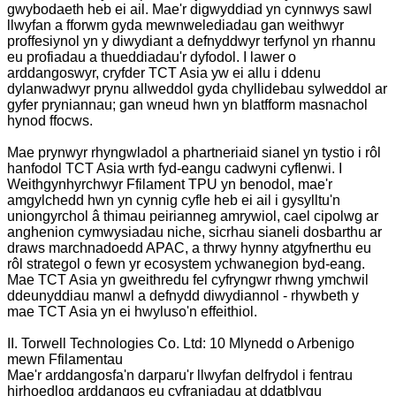
gwybodaeth heb ei ail. Mae'r digwyddiad yn cynnwys sawl
llwyfan a fforwm gyda mewnwelediadau gan weithwyr
proffesiynol yn y diwydiant a defnyddwyr terfynol yn rhannu
eu profiadau a thueddiadau'r dyfodol. I lawer o
arddangoswyr, cryfder TCT Asia yw ei allu i ddenu
dylanwadwyr prynu allweddol gyda chyllidebau sylweddol ar
gyfer pryniannau; gan wneud hwn yn blatfform masnachol
hynod ffocws.
Mae prynwyr rhyngwladol a phartneriaid sianel yn tystio i rôl
hanfodol TCT Asia wrth fyd-eangu cadwyni cyflenwi. I
Weithgynhyrchwyr Ffilament TPU yn benodol, mae'r
amgylchedd hwn yn cynnig cyfle heb ei ail i gysylltu'n
uniongyrchol â thimau peirianneg amrywiol, cael cipolwg ar
anghenion cymwysiadau niche, sicrhau sianeli dosbarthu ar
draws marchnadoedd APAC, a thrwy hynny atgyfnerthu eu
rôl strategol o fewn yr ecosystem ychwanegion byd-eang.
Mae TCT Asia yn gweithredu fel cyfryngwr rhwng ymchwil
ddeunyddiau manwl a defnydd diwydiannol - rhywbeth y
mae TCT Asia yn ei hwyluso'n effeithiol.
II. Torwell Technologies Co. Ltd: 10 Mlynedd o Arbenigo
mewn Ffilamentau
Mae'r arddangosfa'n darparu'r llwyfan delfrydol i fentrau
hirhoedlog arddangos eu cyfraniadau at ddatblygu