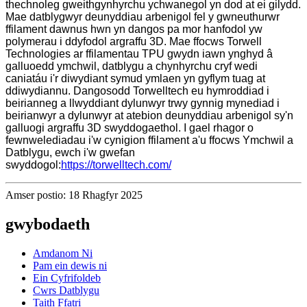
thechnoleg gweithgynhyrchu ychwanegol yn dod at ei gilydd.
Mae datblygwyr deunyddiau arbenigol fel y gwneuthurwr
ffilament dawnus hwn yn dangos pa mor hanfodol yw
polymerau i ddyfodol argraffu 3D. Mae ffocws Torwell
Technologies ar ffilamentau TPU gwydn iawn ynghyd â
galluoedd ymchwil, datblygu a chynhyrchu cryf wedi
caniatáu i'r diwydiant symud ymlaen yn gyflym tuag at
ddiwydiannu. Dangosodd Torwelltech eu hymroddiad i
beirianneg a llwyddiant dylunwyr trwy gynnig mynediad i
beirianwyr a dylunwyr at atebion deunyddiau arbenigol sy'n
galluogi argraffu 3D swyddogaethol. I gael rhagor o
fewnwelediadau i'w cynigion ffilament a'u ffocws Ymchwil a
Datblygu, ewch i'w gwefan
swyddogol:
https://torwelltech.com/
Amser postio: 18 Rhagfyr 2025
gwybodaeth
Amdanom Ni
Pam ein dewis ni
Ein Cyfrifoldeb
Cwrs Datblygu
Taith Ffatri